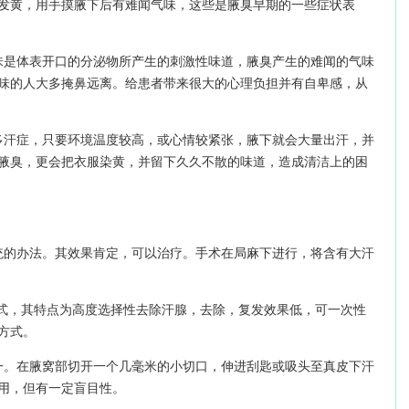
发黄，用手摸腋下后有难闻气味，这些是腋臭早期的一些症状表
味是体表开口的分泌物所产生的刺激性味道，腋臭产生的难闻的气味
味的人大多掩鼻远离。给患者带来很大的心理负担并有自卑感，从
多汗症，只要环境温度较高，或心情较紧张，腋下就会大量出汗，并
腋臭，更会把衣服染黄，并留下久久不散的味道，造成清洁上的困
统的办法。其效果肯定，可以治疗。手术在局麻下进行，将含有大汗
新术式，其特点为高度选择性去除汗腺，去除，复发效果低，可一次性
方式。
一。在腋窝部切开一个几毫米的小切口，伸进刮匙或吸头至真皮下汗
用，但有一定盲目性。