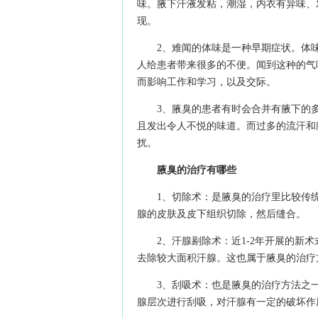
味。腋下汗液发粘，潮湿，内衣有异味、
现。
2、难闻的体味是一种早期症状。体
人给患者带来很多的不便。闻到这种的气
而影响工作和学习，以及交际。
3、腋臭的患者有时会合并有腋下的
且发出令人不悦的味道。而过多的流汗和
扰。
腋臭的治疗有哪些
1、切除术：是腋臭的治疗里比较传
腺的皮肤及皮下组织切除，然后缝合。
2、汗腺剔除术：近1-2年开展的
去除较大面积汗腺。这也属于腋臭的治疗
3、刮吸术：也是腋臭的治疗方法之
腺层次进行刮吸，对汗腺有一定的破坏作