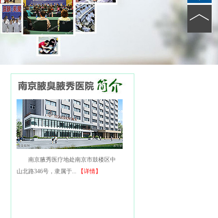
南京腋秀医疗地处南京市鼓楼区中
山北路346号，隶属于...
【详情】