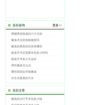
最新
咨询
更多>>
·
警惕诱发狐臭的六大元凶
·
腋臭术后疤痕能修复吗
·
腋臭的典型的症状有哪些
·
狐臭手术后需要休息多少时间
·
狐臭手术多少天会好
·
男性腋臭怎么治
·
哪些原因会导致腋臭
·
女生去狐臭的方法
最新
文章
·
腋臭的治疗手术花多少钱