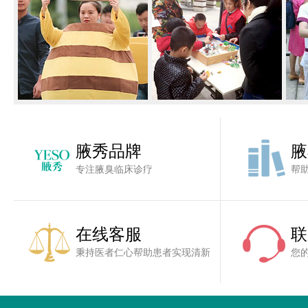
腋秀品牌
腋
专注腋臭临床诊疗
帮
在线客服
联
秉持医者仁心帮助患者实现清新
您