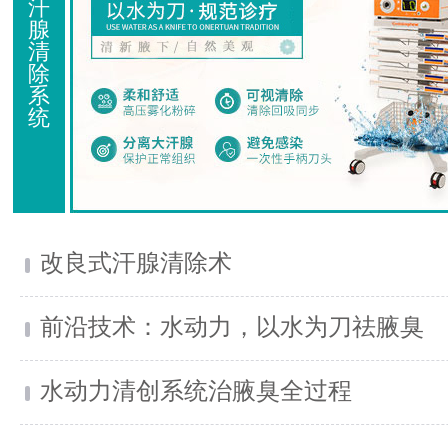
汗
腺
清
除
系
统
改良式汗腺清除术
前沿技术：水动力，以水为刀祛腋臭
水动力清创系统治腋臭全过程