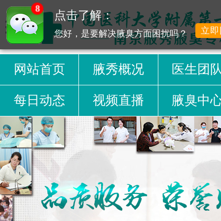
8
点击了解：
立即
您好，是要解决腋臭方面困扰吗？
网站首页
腋秀概况
医生团
每日动态
视频直播
腋臭中