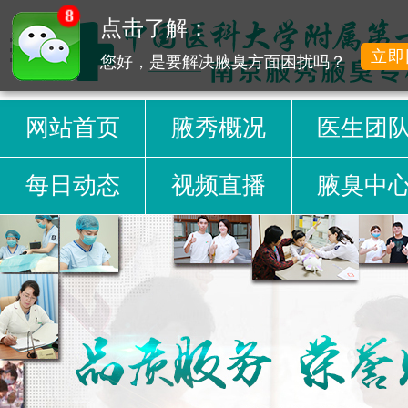
8
点击了解：
立即
您好，是要解决腋臭方面困扰吗？
网站首页
腋秀概况
医生团
每日动态
视频直播
腋臭中