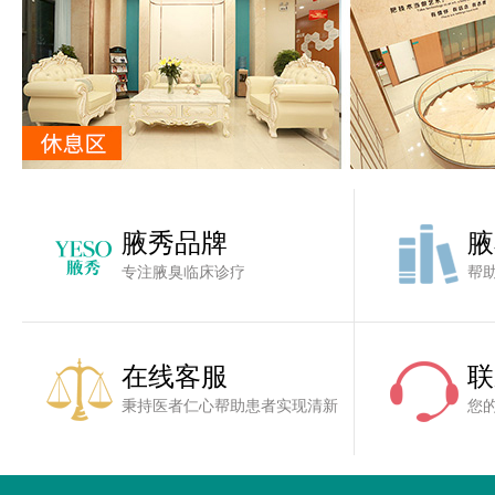
腋秀品牌
腋
专注腋臭临床诊疗
帮
在线客服
联
秉持医者仁心帮助患者实现清新
您