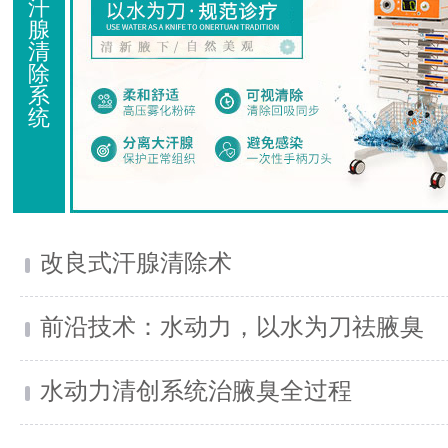
汗
腺
清
除
系
统
改良式汗腺清除术
前沿技术：水动力，以水为刀祛腋臭
水动力清创系统治腋臭全过程