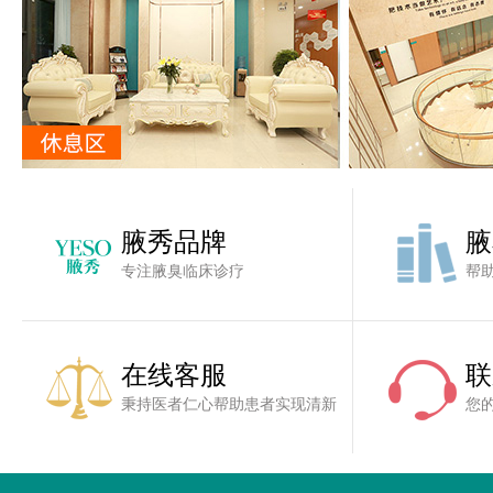
腋秀品牌
腋
专注腋臭临床诊疗
帮
在线客服
联
秉持医者仁心帮助患者实现清新
您