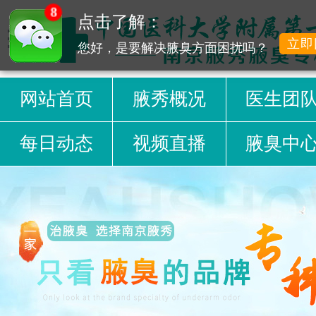
8
点击了解：
立即
您好，是要解决腋臭方面困扰吗？
网站首页
腋秀概况
医生团
每日动态
视频直播
腋臭中