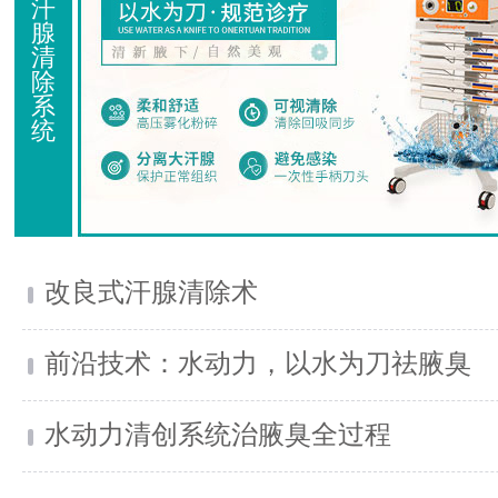
汗
腺
清
除
系
统
改良式汗腺清除术
前沿技术：水动力，以水为刀祛腋臭
水动力清创系统治腋臭全过程